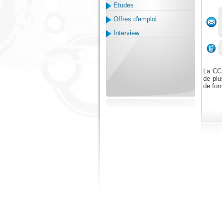
Etudes
Offres d'emploi
Interview
La CCI
de plu
de for