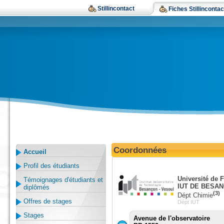
Stillincontact
Fiches Stillincontac
Coordonnées
Accueil
Profil des étudiants
Université de 
Témoignages d'étudiants et
IUT DE BESA
diplômés
(3)
Dépt Chimie
Offres de stages
Dépt IUT
Stages
Avenue de l'observatoire