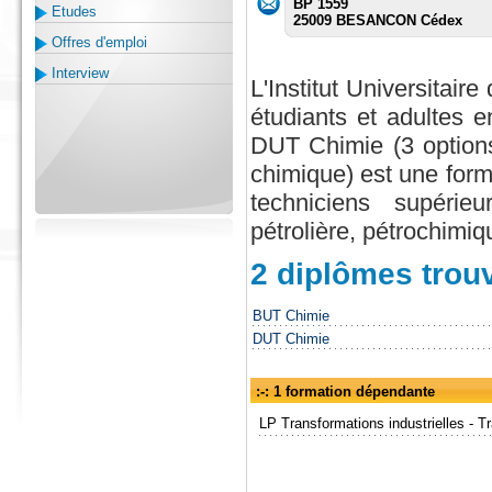
BP 1559
Etudes
25009 BESANCON Cédex
Offres d'emploi
Interview
L'Institut Universita
étudiants et adultes e
DUT Chimie (3 options
chimique) est une form
techniciens supérieu
pétrolière, pétrochimi
2 diplômes trou
BUT Chimie
DUT Chimie
:-: 1 formation dépendante
LP Transformations industrielles - T