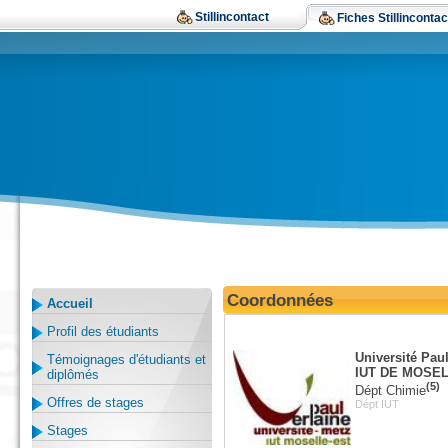
Stillincontact
Fiches Stillincontac
Coordonnées
Accueil
Profil des étudiants
Université Paul
Témoignages d'étudiants et
IUT DE MOSE
diplômés
(5)
Dépt Chimie
Offres de stages
Dépt IUT
Stages