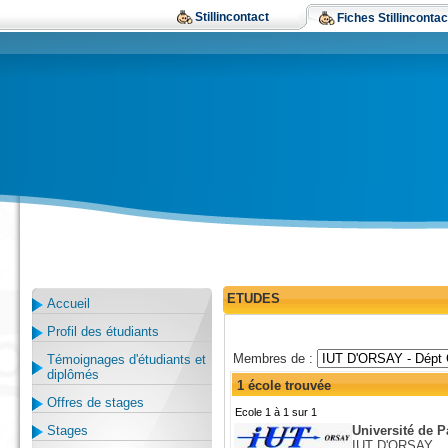
Stillincontact
Fiches Stillincontac
ETUDES
Accueil
Profil des étudiants
Membres de :
Témoignages d'étudiants et
diplômés
1 école trouvée
Offres de stages
Ecole 1 à 1 sur 1
Stages
Université de P
IUT D'ORSAY