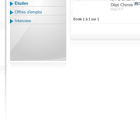
Etudes
(
Dépt Chimie
Dépt IUT
Offres d'emploi
Ecole 1 à 1 sur 1
Interview