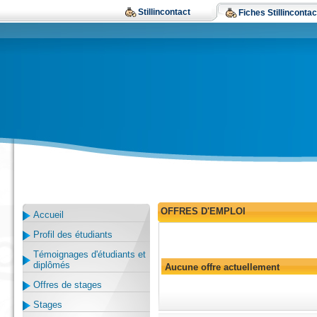
Stillincontact
Fiches Stillincontac
OFFRES D'EMPLOI
Accueil
Profil des étudiants
Témoignages d'étudiants et
diplômés
Aucune offre actuellement
Offres de stages
Stages