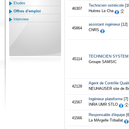
Etudes
Technicien ostréicole
[1
46307
Huitres Le Cha
Offres d'emploi
Interview
assistant ingénieur
[12]
45864
CNRS
TECHNICIEN SYSTEM 
45114
Groupe SAMSIC
Agent de Contrôle Quali
42128
NEUHAUSER site de Bré
Ingénieur plateforme
[7]
41567
INRA UMR STLO
Responsable d'équipe
[6
41566
La MArgelle Triballat