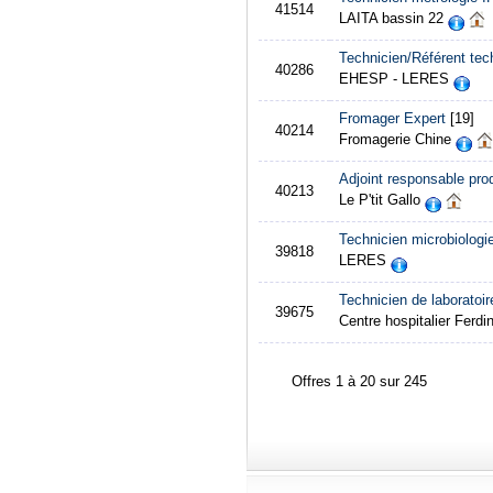
41514
LAITA bassin 22
Technicien/Référent tec
40286
EHESP - LERES
Fromager Expert
[19]
40214
Fromagerie Chine
Adjoint responsable pro
40213
Le P'tit Gallo
Technicien microbiologi
39818
LERES
Technicien de laboratoir
39675
Centre hospitalier Ferd
Offres 1 à 20 sur 245