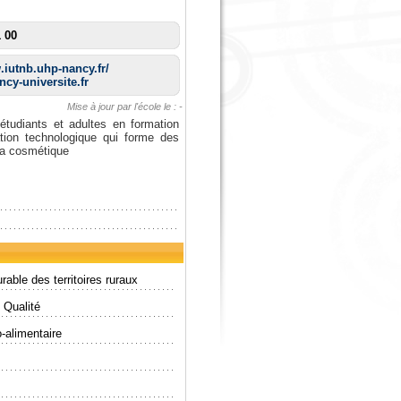
1 00
.iutnb.uhp-nancy.fr/
cy-universite.fr
Mise à jour par l'école le : -
étudiants et adultes en formation
tion technologique qui forme des
 la cosmétique
able des territoires ruraux
 Qualité
o-alimentaire