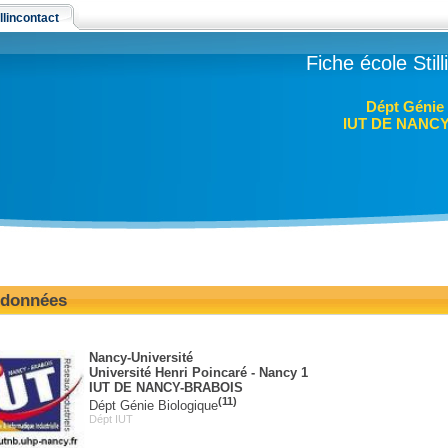
llincontact
Fiche école Stil
Dépt Génie
IUT DE NANC
données
Nancy-Université
Université Henri Poincaré - Nancy 1
IUT DE NANCY-BRABOIS
(11)
Dépt Génie Biologique
Dépt IUT