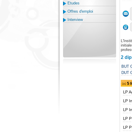
Etudes
Offres d'emploi
Interview
L'Inst
initia
profes
2 di
BUT G
DUT G
:-: 5
LP Ag
LP In
LP In
LP Pr
LP Pr