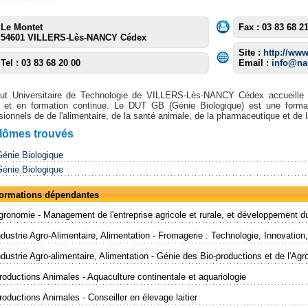
Le Montet
Fax : 03 83 68 2
54601 VILLERS-Lès-NANCY Cédex
Site :
http://www
Tel : 03 83 68 20 00
Email :
info@nan
itut Universitaire de Technologie de VILLERS-Lès-NANCY Cédex accueille 
le et en formation continue. Le DUT GB (Génie Biologique) est une forma
sionnels de de l'alimentaire, de la santé animale, de la pharmaceutique et de
plômes trouvés
énie Biologique
énie Biologique
 formations dépendantes
ronomie - Management de l'entreprise agricole et rurale, et développement dur
dustrie Agro-Alimentaire, Alimentation - Fromagerie : Technologie, Innovation,
dustrie Agro-alimentaire, Alimentation - Génie des Bio-productions et de l'Agr
oductions Animales - Aquaculture continentale et aquariologie
oductions Animales - Conseiller en élevage laitier