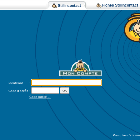
Fiches Stillincontact
Stillincontact
Identifiant
:
Code d'accès
:
Code oublié ...
Pour plus d'inform