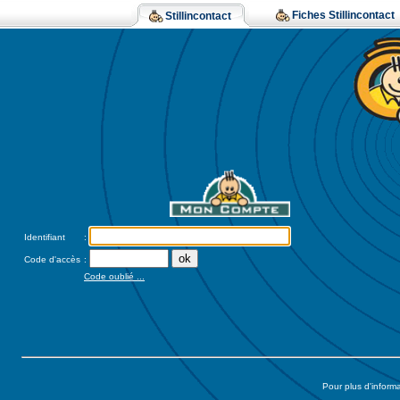
Fiches Stillincontact
Stillincontact
Identifiant
:
Code d'accès
:
Code oublié ...
Pour plus d'inform