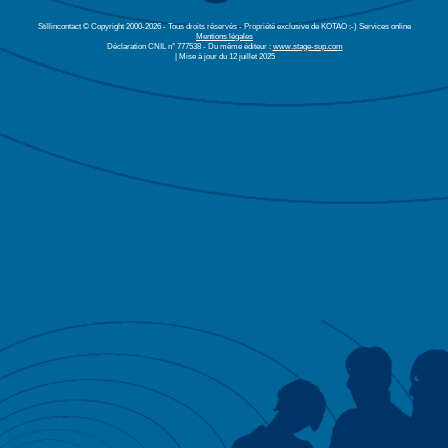
Stillincontact © Copyright 2000-2026 - Tous droits réservés - Propriété exclusive de KOTAO :-) Services online
Mentions légales
Déclaration CNIL n° 777538 - Du même éditeur :
www.stage-sup.com
| Mise à jour du 12 juillet 2025