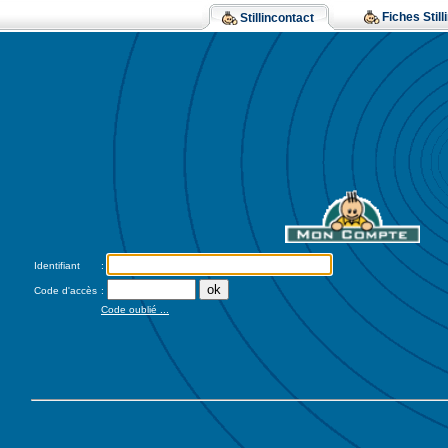
Fiches Still
Stillincontact
Identifiant
:
Code d'accès
:
Code oublié ...