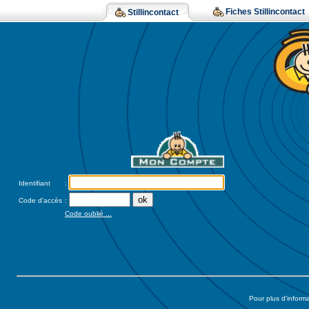
Fiches Stillincontact
Stillincontact
Identifiant
:
Code d'accès
:
Code oublié ...
Pour plus d'inform