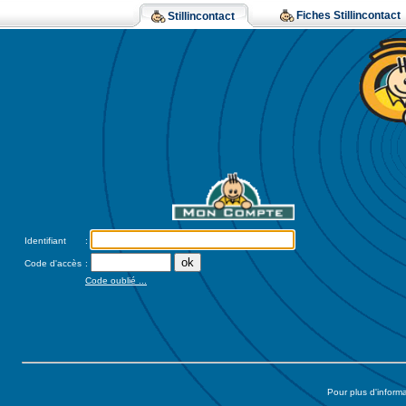
Fiches Stillincontact
Stillincontact
Identifiant
:
Code d'accès
:
Code oublié ...
Pour plus d'inform