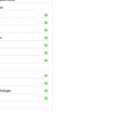
ies
ts
trologie