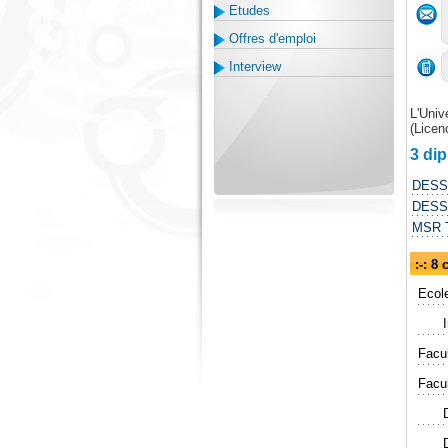
Etudes
Offres d'emploi
Interview
L'Univ
(Licen
3 di
DESS 
DESS
MSR T
:-: 8
Ecole
Facu
Facul