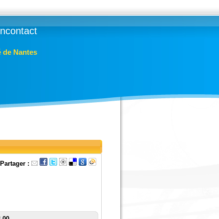
lincontact
é de Nantes
Partager :
3 00