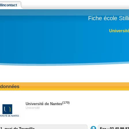
llincontact
Fiche école Stil
Universit
données
(170)
Université de Nantes
Université
1, quai de Tourville
Fax : 02 40 99 8