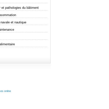
r et pathologies du bâtiment
onsommation
s navale et nautique
aintenance
alimentaire
ces online