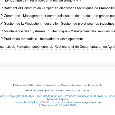
LP Commerce - Technico-commerciale (PME-PMI)
LP Bâtiment et Construction - Expert en diagnostics techniques de l'immobilie
LP Commerce - Management et commercialisation des produits de grande c
LP Gestion de la Production Industrielle - Gestion de projet pour les industrie
LP Maintenance des Systèmes Pluritechnique - Management des services m
LP Production Industrielle - Innovation et développement
 nantais de Formation supérieure, de Recherche et de Documentation en Agro
Fiche école Stillincontact - Université de Nantes
-
Annuaire des fiches école
Référencement par Web-fastnet
-
www.iut-annuaire.fr
ntact © Copyright 2000-2026 - Tous droits réservés - Propriété exclusive de KOTAO :-) Servi
Mentions légales
Déclaration CNIL n° 777538 - Du même éditeur :
www.stage-sup.com
| Mise à jour du 12 juillet 2025