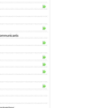
 communicants
lastomères