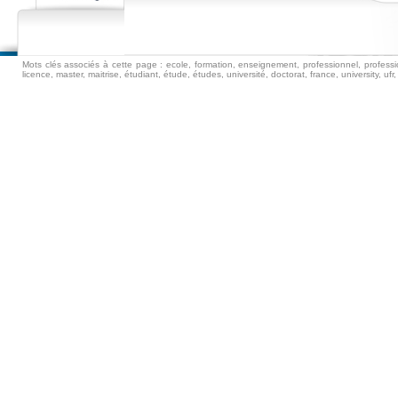
Mots clés associés à cette page : ecole, formation, enseignement, professionnel, professio
licence, master, maitrise, étudiant, étude, études, université, doctorat, france, university, ufr, i