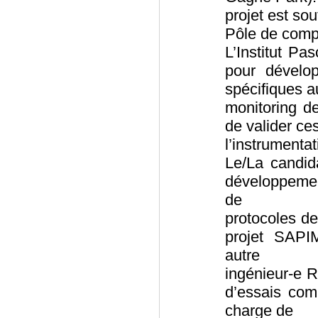
projet est so
Pôle de compét
L’Institut P
pour dévelop
spécifiques a
monitoring de
de valider c
l’instrumenta
Le/La candid
développemen
de
protocoles d
projet SAPI
autre
ingénieur-e 
d’essais com
charge de