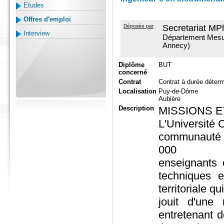
Etudes
Offres d'emploi
Déposée par
Secretariat MP
Interview
Département Mesu
Annecy)
Diplôme
BUT
concerné
Contrat
Contrat à durée déter
Localisation
Puy-de-Dôme
Aubière
Description
MISSIONS E
L'Université 
communauté 
000
enseignants 
techniques e
territoriale qui
jouit d'une 
entretenant d