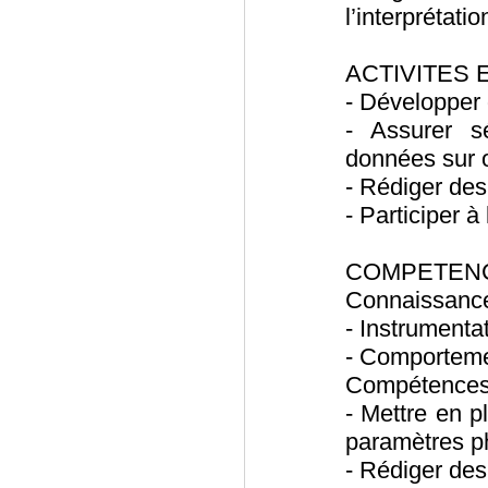
l’interprétat
ACTIVITES 
- Développer 
- Assurer sé
données sur 
- Rédiger des
- Participer à
COMPETENC
Connaissance
- Instrumenta
- Comporteme
Compétences 
- Mettre en 
paramètres p
- Rédiger de