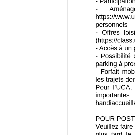
- Participati
- Aménag
https://www.uc
personnels
- Offres loi
(https://class.
- Accès à un 
- Possibilit
parking à pro
- Forfait mobi
les trajets dom
Pour l’UCA, l
importantes
handiaccueill
POUR POST
Veuillez faire
plus tard le