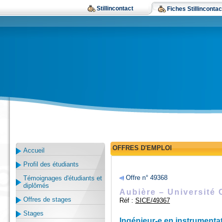
Stillincontact
Fiches Stillincontac
OFFRES D'EMPLOI
Accueil
Profil des étudiants
Offre n° 49368
Témoignages d'étudiants et
diplômés
Aubière – Université 
Offres de stages
Réf :
SICE/49367
Stages
Ingénieur-e en instrumenta