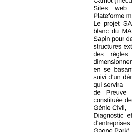
Carnot (mecd.
Sites web : 
Plateforme ms
Le projet S
blanc du MAs
Sapin pour d
structures ex
des règles
dimensionne
en se basant
suivi d’un dé
qui servira
de Preuve 
constituée de
Génie Civil,
Diagnostic e
d’entreprises
Gagne Park).