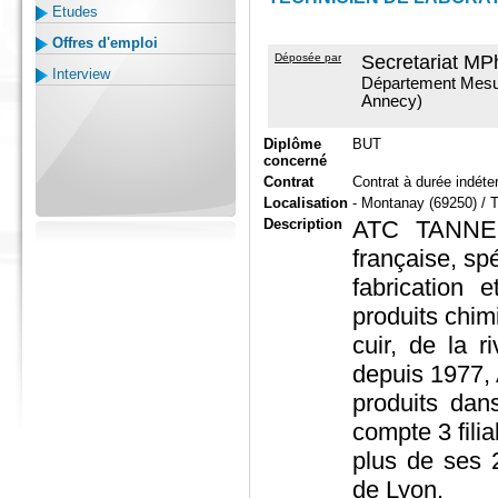
Etudes
Offres d'emploi
Déposée par
Secretariat MP
Interview
Département Mesu
Annecy)
Diplôme
BUT
concerné
Contrat
Contrat à durée indét
Localisation
- Montanay (69250) / 
Description
ATC TANNER
française, sp
fabrication 
produits chimi
cuir, de la r
depuis 1977, 
produits dan
compte 3 filia
plus de ses 
de Lyon.