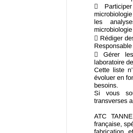
 Particip
microbiologi
les analys
microbiologie
 Rédiger des
Responsable 
 Gérer le
laboratoire d
Cette liste n
évoluer en fo
besoins.
Si vous sou
transverses a
ATC TANNER
française, sp
fabrication 