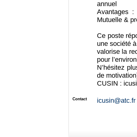
annuel
Avantages : 
Mutuelle & p
Ce poste répo
une société à 
valorise la r
pour l’enviro
N’hésitez plu
de motivatio
CUSIN : icus
Contact
icusin@atc.fr