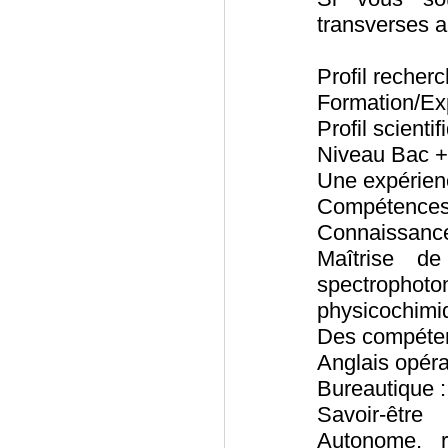
transverses a
Profil recher
Formation/Ex
Profil scientif
Niveau Bac +
Une expérienc
Compétences
Connaissance
Maîtrise de
spectroph
physicochimi
Des compétenc
Anglais opéra
Bureautique 
Savoir-être
Autonome, r