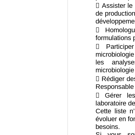
 Assister le
de production
développemen
 Homologu
formulations
 Particip
microbiologi
les analys
microbiologie
 Rédiger des
Responsable 
 Gérer le
laboratoire d
Cette liste n
évoluer en fo
besoins.
Si vous sou