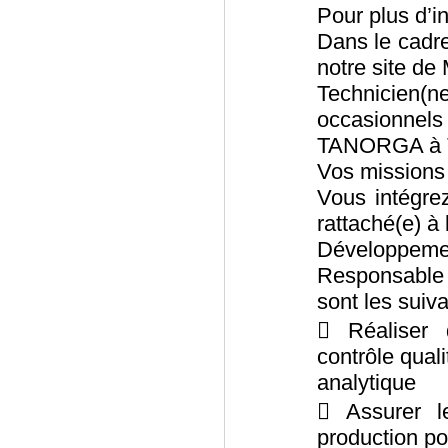
Pour plus d’i
Dans le cadr
notre site de
Technicien
occasionnels 
TANORGA à T
Vos missions
Vous intégre
rattaché(e) à
Développemen
Responsable 
sont les suiva
 Réaliser 
contrôle qual
analytique
 Assurer l
production p