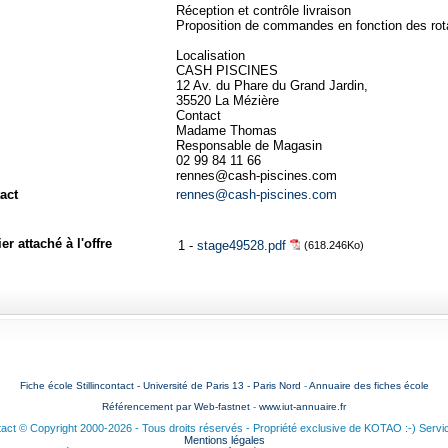
Réception et contrôle livraison
Proposition de commandes en fonction des rot
Localisation
CASH PISCINES
12 Av. du Phare du Grand Jardin,
35520 La Mézière
Contact
Madame Thomas
Responsable de Magasin
02 99 84 11 66
rennes@cash-piscines.com
act
rennes@cash-piscines.com
er attaché à l'offre
1 -
stage49528.pdf
(618.246Ko)
Fiche école Stillincontact - Université de Paris 13 - Paris Nord
-
Annuaire des fiches école
Référencement par Web-fastnet
-
www.iut-annuaire.fr
ntact © Copyright 2000-2026 - Tous droits réservés - Propriété exclusive de KOTAO :-) Servi
Mentions légales