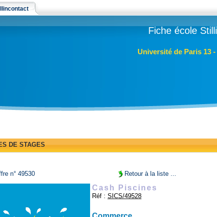
llincontact
Fiche école Stil
Université de Paris 13 
ES DE STAGES
fre n° 49530
Retour à la liste ...
Cash Piscines
Réf :
SICS/49528
Commerce