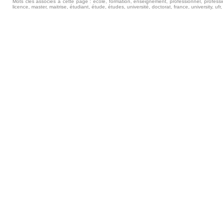
Mots clés associés à cette page : ecole, formation, enseignement, professionnel, professio
licence, master, maitrise, étudiant, étude, études, université, doctorat, france, university, ufr, i