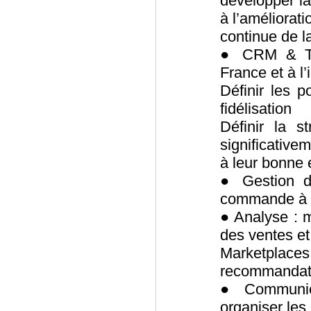
développer la 
à l’améliorati
continue de la
● CRM & Traf
France et à l’
Définir les po
fidélisation
Définir la s
significativem
à leur bonne 
● Gestion 
commande à la
● Analyse : 
des ventes et
Marketplaces 
recommandati
● Communica
organiser les