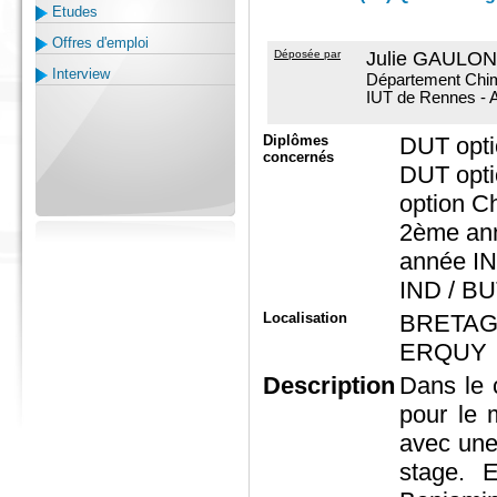
Etudes
Offres d'emploi
Déposée par
Julie GAULON 
Interview
Département Chim
IUT de Rennes - 
Diplômes
DUT opti
concernés
DUT opti
option C
2ème an
année I
IND / B
Localisation
BRETA
ERQUY
Description
Dans le 
pour le 
avec une
stage. E