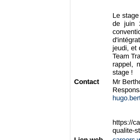
Le stage
de juin 
conventi
d'intégr
jeudi, et
Team Trai
rappel, 
stage !
Contact
Mr Berth
Respons
hugo.be
https://c
qualite-s
Lien web
careers.w