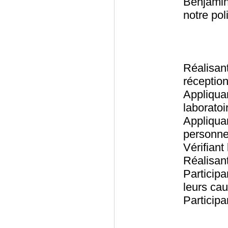
Benjamin
notre pol
Réalisan
réceptio
Appliqu
laboratoi
Appliqu
personnel
Vérifiant
Réalisant
Particip
leurs cau
Participa