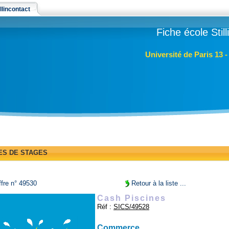
llincontact
Fiche école Stil
Université de Paris 13 
ES DE STAGES
fre n° 49530
Retour à la liste ...
Cash Piscines
Réf :
SICS/49528
Commerce