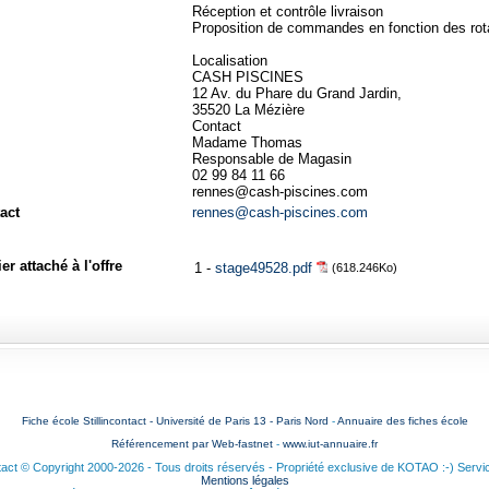
Réception et contrôle livraison
Proposition de commandes en fonction des rot
Localisation
CASH PISCINES
12 Av. du Phare du Grand Jardin,
35520 La Mézière
Contact
Madame Thomas
Responsable de Magasin
02 99 84 11 66
rennes@cash-piscines.com
act
rennes@cash-piscines.com
er attaché à l'offre
1 -
stage49528.pdf
(618.246Ko)
Fiche école Stillincontact - Université de Paris 13 - Paris Nord
-
Annuaire des fiches école
Référencement par Web-fastnet
-
www.iut-annuaire.fr
ntact © Copyright 2000-2026 - Tous droits réservés - Propriété exclusive de KOTAO :-) Servi
Mentions légales