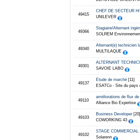
CHEF DE SECTEUR H/
49415
UNILEVER
Stagiaire/Alternant ingé
49366
SOLREM Environneme
Alternant(e) technicien l
49340
MULTILAQUE
ALTERNANT TECHNICI
49301
SAVOIE LABO
Etude de marché
[11]
49137
ESATCo - Site du pays 
améliorations de flux de
49110
Alliance Bio Expertise
Business Developer
[20
49103
COWORKING 43
STAGE COMMERCIAL -
49102
Solarenn