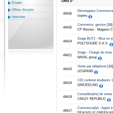
Offre n°
Etudes
Offres d'emploi
Développeur Commercial
49436
Iziperu
Interview
Commerce, gestion
[16]
49435
CP Rennes : Magasin C
Stage BUT2 - Mise en pl
49424
POLYSOUDE S.A.S.
Stage - Chargé de mise 
49421
NAVAL group
Vente par téléphone
[16]
49420
LEGRAND
CDI conterat étudiants 
49419
DARJEELING
Conseiller(ère) de vente
49418
CRAZY REPUBLIC
Commercial(e) - Appel à
49417
DEAUVILLE GREEN 