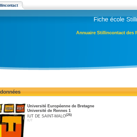
llincontact
Fiche école Stil
Annuaire Stillincontact des 
données
Université Européenne de Bretagne
Université de Rennes 1
(25)
IUT DE SAINT-MALO
IUT