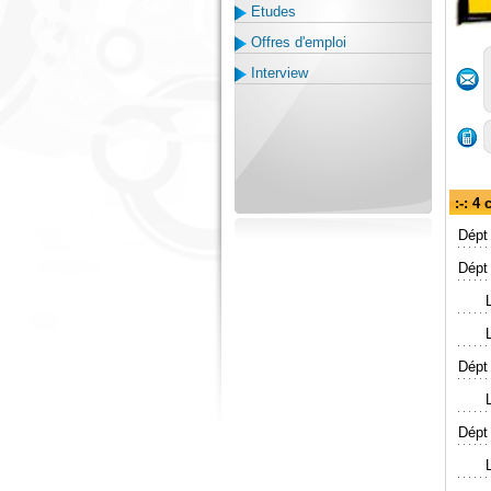
Etudes
Offres d'emploi
Interview
:-: 4
Dépt 
Dépt 
Dépt 
Dépt