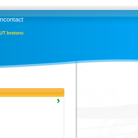
lincontact
IUT bretons