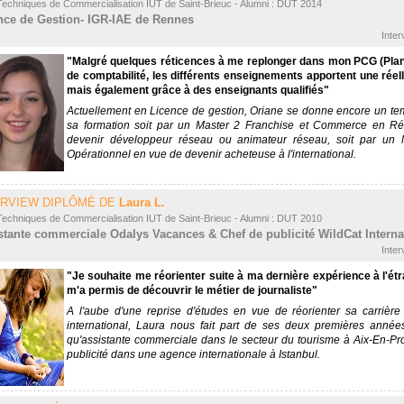
Techniques de Commercialisation IUT de Saint-Brieuc - Alumni : DUT 2014
nce de Gestion- IGR-IAE de Rennes
Inter
"Malgré quelques réticences à me replonger dans mon PCG (Plan
de comptabilité, les différents enseignements apportent une réell
mais également grâce à des enseignants qualifiés"
Actuellement en Licence de gestion, Oriane se donne encore un tem
sa formation soit par un Master 2 Franchise et Commerce en R
devenir développeur réseau ou animateur réseau, soit par un M
Opérationnel en vue de devenir acheteuse à l'international.
ERVIEW DIPLÔMÉ DE
Laura L.
Techniques de Commercialisation IUT de Saint-Brieuc - Alumni : DUT 2010
stante commerciale Odalys Vacances & Chef de publicité WildCat Interna
Inter
"Je souhaite me réorienter suite à ma dernière expérience à l'étra
m'a permis de découvrir le métier de journaliste"
A l'aube d'une reprise d'études en vue de réorienter sa carrière 
international, Laura nous fait part de ses deux premières années
qu'assistante commerciale dans le secteur du tourisme à Aix-En-Pr
publicité dans une agence internationale à Istanbul.