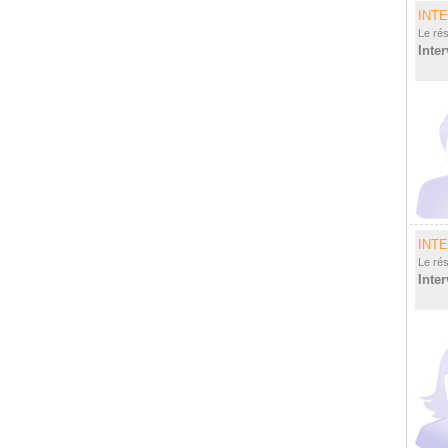
INT
Le ré
Inte
INT
Le ré
Inte