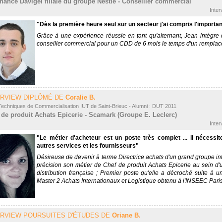
rnance Davigel filiale du groupe Nestlé - Conseiller commercial
Inter
"Dès la première heure seul sur un secteur j'ai compris l'import
Grâce à une expérience réussie en tant qu'alternant, Jean intègre
conseiller commercial pour un CDD de 6 mois le temps d'un rempla
ERVIEW DIPLÔMÉ DE
Coralie B.
Techniques de Commercialisation IUT de Saint-Brieuc - Alumni : DUT 2011
 de produit Achats Epicerie - Scamark (Groupe E. Leclerc)
Inter
"Le métier d'acheteur est un poste très complet ... il nécess
autres services et les fournisseurs"
Désireuse de devenir à terme Directrice achats d'un grand groupe int
précision son métier de Chef de produit Achats Epicerie au sein d
distribution française ; Premier poste qu'elle a décroché suite à u
Master 2 Achats Internationaux et Logistique obtenu à l'INSEEC Paris
ERVIEW POURSUITES D'ÉTUDES DE
Oriane B.