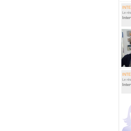
INT
Le ré
Inte
INT
Le ré
Inte