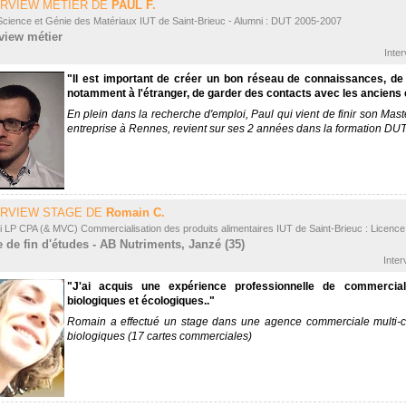
ERVIEW MÉTIER DE
PAUL F.
Science et Génie des Matériaux IUT de Saint-Brieuc - Alumni : DUT 2005-2007
rview métier
Inte
"Il est important de créer un bon réseau de connaissances, de 
notamment à l'étranger, de garder des contacts avec les anciens
En plein dans la recherche d'emploi, Paul qui vient de finir son Mas
entreprise à Rennes, revient sur ses 2 années dans la formation DU
ERVIEW STAGE DE
Romain C.
i LP CPA (& MVC) Commercialisation des produits alimentaires IUT de Saint-Brieuc : Licenc
e de fin d'études - AB Nutriments, Janzé (35)
Inter
"J'ai acquis une expérience professionnelle de commercia
biologiques et écologiques.."
Romain a effectué un stage dans une agence commerciale multi-ca
biologiques (17 cartes commerciales)