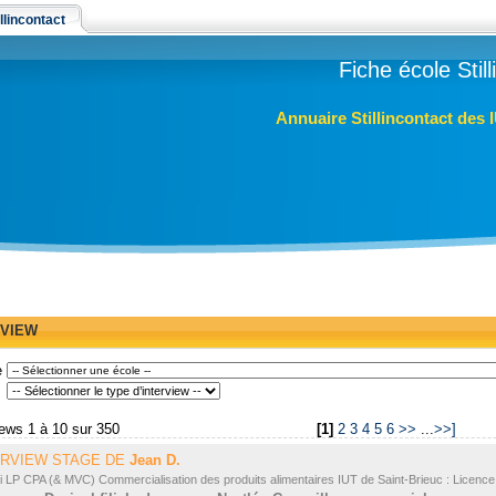
llincontact
Fiche école Stil
Annuaire Stillincontact des 
RVIEW
e
e
rviews 1 à 10 sur 350
[1]
2
3
4
5
6
>>
...
>>]
ERVIEW STAGE DE
Jean D.
i LP CPA (& MVC) Commercialisation des produits alimentaires IUT de Saint-Brieuc : Licenc