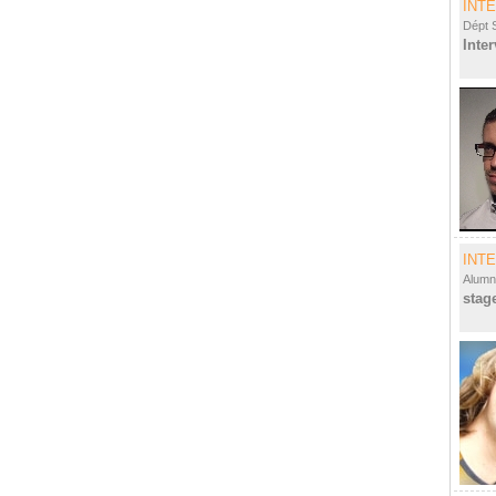
INT
Dépt 
Inte
INT
Alumn
stag