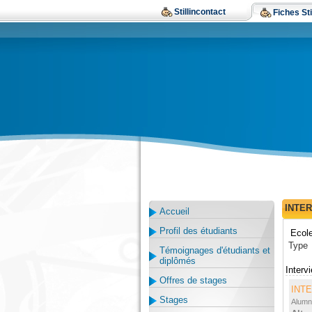
Stillincontact
Fiches Sti
INTE
Accueil
Profil des étudiants
Ecol
Typ
Témoignages d'étudiants et
diplômés
Inte
Offres de stages
INT
Stages
Alumn