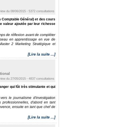
view du 08/06/2015 - 5372 consultations
 Comptable Général) et des cours
e valeur ajoutée par leur richesse
ps de réflexion avant de compléter
éseau en apprentissage en vue de
aster 2 Marketing Stratégique et
[Lire la suite ...]
tional
view du 27/05/2015 - 4837 consultations
nger qui fût très stimulante et qui
vers le journalisme d'investigation
 professionnelles, d'abord en tant
ovence, ensuite en tant que chef de
[Lire la suite ...]